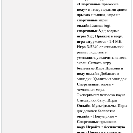
«
Спортивные
прыжки
в
воду
» и теперь целыми днями
прыгаю с вышки,
играя
в
спортивные
игры
онлайн
.Главная &gt;
спортивные
&gt; водные
игры
&gt;
Прыжок
в
воду
.
игра
загружается - 1.4 МБ.
Игра
№5240 оригинальный
размер подогнать |
уменьшить увеличить на весь
экран. Скачать
игру
бесплатно
.
Игра
Прыжки
в
воду
онлайн
. Добавить в
закладки. Удалить из закладок.
Спортивные
головы -
чемпионат мира.
Эксперимент человека-паука.
Смешарики батут.
Игры
Онлайн
. Мультфильмы.
Игры
для девочек
бесплатно
онлайн
» Популярные »
Спортивные
прыжки
в
воду
.
Играйте
в
бесплатную
игру
«
Прыжки
в
воду
» из