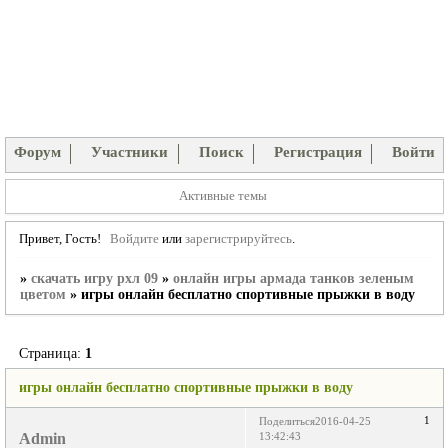
Форум
Участники
Поиск
Регистрация
Войти
Активные темы
Привет, Гость!
Войдите
или
зарегистрируйтесь
.
»
скачать игру рхл 09
»
онлайн игры армада танков зеленым
цветом
»
игры онлайн бесплатно спортивные прыжки в воду
Страница:
1
игры онлайн бесплатно спортивные прыжки в воду
1
Поделиться
2016-04-25
Admin
13:42:43