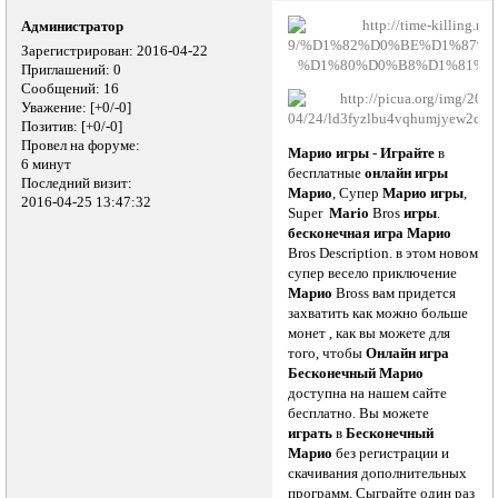
Администратор
Зарегистрирован
: 2016-04-22
Приглашений:
0
Сообщений:
16
Уважение:
[+0/-0]
Позитив:
[+0/-0]
Провел на форуме:
Марио
игры
-
Играйте
в
6 минут
бесплатные
онлайн
игры
Последний визит:
Марио
, Супер
Марио
игры
,
2016-04-25 13:47:32
Super
Mario
Bros
игры
.
бесконечная
игра
Марио
Bros Description. в этом новом
супер весело приключение
Марио
Bross вам придется
захватить как можно больше
монет , как вы можете для
того, чтобы
Онлайн
игра
Бесконечный
Марио
доступна на нашем сайте
бесплатно. Вы можете
играть
в
Бесконечный
Марио
без регистрации и
скачивания дополнительных
программ. Сыграйте один раз