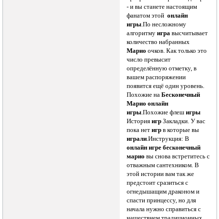
- и вы станете настоящим
фанатом этой
онлайн
игры
.По несложному
алгоритму
игра
высчитывает
количество набранных
Марио
очков. Как только это
число превысит
определённую отметку, в
вашем распоряжении
появится ещё один уровень.
Похожие на
Бесконечный
Марио
онлайн
игры
.Похожие флеш
игры
История
игр
Закладки. У вас
пока нет
игр
в которые вы
играли
.Инструкция: В
онлайн
игре
бесконечный
марио
вы снова встретитесь с
отважным сантехником. В
этой истории вам так же
предстоит сразиться с
огнедышащим драконом и
спасти принцессу, но для
начала нужно справиться с
нашествием традиционных