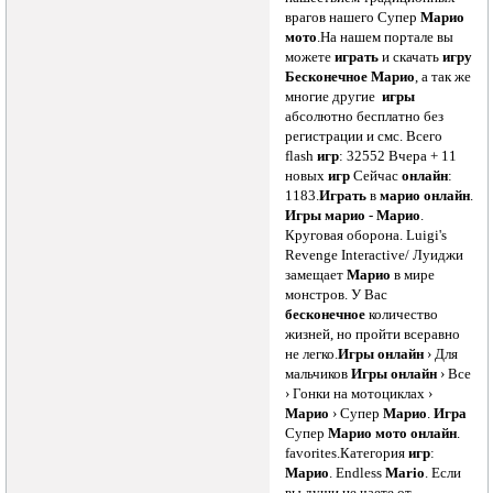
врагов нашего Супер
Марио
мото
.На нашем портале вы
можете
играть
и скачать
игру
Бесконечное
Марио
, а так же
многие другие
игры
абсолютно бесплатно без
регистрации и смс. Всего
flash
игр
: 32552 Вчера + 11
новых
игр
Cейчас
онлайн
:
1183.
Играть
в
марио
онлайн
.
Игры
марио
-
Марио
.
Круговая оборона. Luigi's
Revenge Interactive/ Луиджи
замещает
Марио
в мире
монстров. У Вас
бесконечное
количество
жизней, но пройти всеравно
не легко.
Игры
онлайн
› Для
мальчиков
Игры
онлайн
› Все
› Гонки на мотоциклах ›
Марио
› Супер
Марио
.
Игра
Супер
Марио
мото
онлайн
.
favorites.Категория
игр
:
Марио
. Endless
Mario
. Если