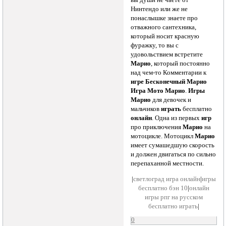
вы души не чаете от
Нинтендо или же не
понаслышке знаете про
отважного сантехника,
который носит красную
фуражку, то вы с
удовольствием встретите
Марио
, который постоянно
над чем-то Комментарии к
игре
Бесконечный
Марио
Игра
Мото
Марио
.
Игры
Марио
для девочек и
мальчиков
играть
бесплатно
онлайн
. Одна из первых
игр
про приключения
Марио
на
мотоцикле. Мотоцикл
Марио
имеет сумашедшую скорость
и должен двигаться по сильно
перепаханной местности.
|
светлоград игра онлайн
|
игры
бесплатно бэн 10
|
онлайн
игры рпг на русском
бесплатно играть
|
0